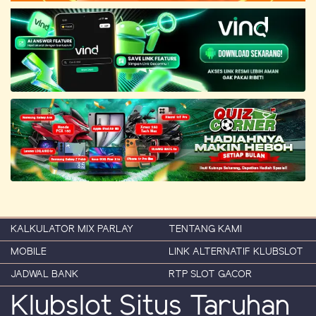
KALKULATOR MIX PARLAY
TENTANG KAMI
MOBILE
LINK ALTERNATIF KLUBSLOT
JADWAL BANK
RTP SLOT GACOR
Klubslot Situs Taruhan